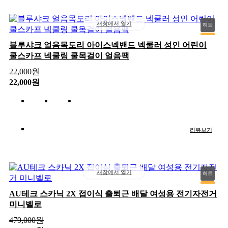
새창에서 열기
히트
추천
블루샤크 얼음목도리 아이스넥밴드 넥쿨러 성인 어린이
쿨스카프 넥쿨링 쿨목걸이 얼음팩
신상
인기
22,000
원
22,000원
리뷰보기
새창에서 열기
히트
추천
AU테크 스카닉 2X 접이식 출퇴근 배달 여성용 전기자전거
미니벨로
신상
인기
479,000
원