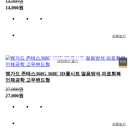
14,000
원
14,000원
리뷰보기
새창에서 열기
히트
추천
뱅가드 존테스368G 368E 3D쿨시트 얼음방석 피로회복
인체공학 고무밴드형
신상
인기
27,000
원
27,000원
리뷰보기