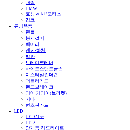
대림
BMW
효성 & KR모터스
킴코
튜닝용품
핸들
봉지걸이
백미러
엔진·하체
발판
브레이크레버
사이드스탠드클립
마스터실린더캡
머플러가드
핸드브레이크
리어 캐리어(브라켓)
기타
번호판가드
LED
LED전구
LED
안개등·헤드라이트