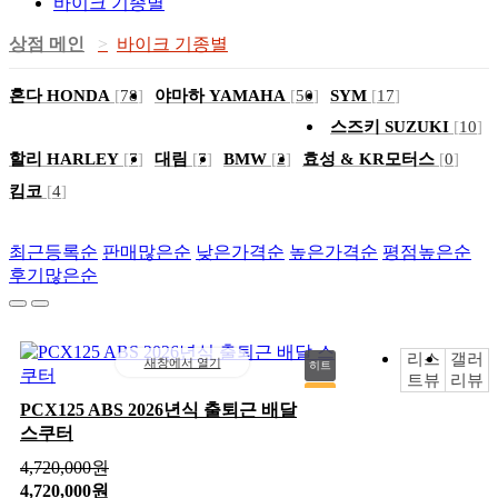
바이크 기종별
상점 메인
바이크 기종별
혼다 HONDA
[
78
]
야마하 YAMAHA
[
50
]
SYM
[
17
]
스즈키 SUZUKI
[
10
]
할리 HARLEY
[
7
]
대림
[
7
]
BMW
[
2
]
효성 & KR모터스
[
0
]
킴코
[
4
]
최근등록순
판매많은순
낮은가격순
높은가격순
평점높은순
후기많은순
리스
갤러
새창에서 열기
히트
트뷰
리뷰
추천
PCX125 ABS 2026년식 출퇴근 배달
스쿠터
신상
인기
4,720,000
원
4,720,000원