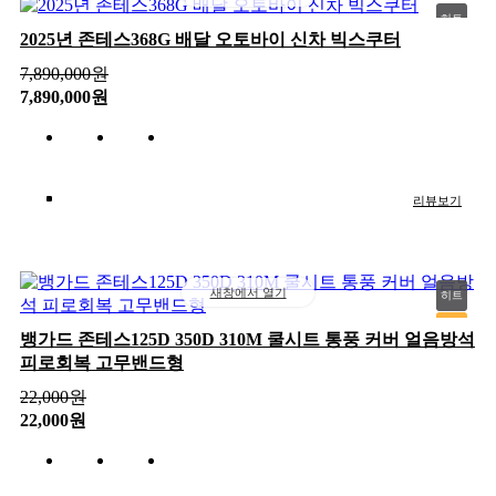
히트
2025년 존테스368G 배달 오토바이 신차 빅스쿠터
추천
7,890,000
원
신상
7,890,000원
인기
리뷰보기
새창에서 열기
히트
추천
뱅가드 존테스125D 350D 310M 쿨시트 통풍 커버 얼음방석
피로회복 고무밴드형
신상
인기
22,000
원
22,000원