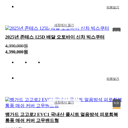
리뷰보기
새창에서 열기
히트
2025년 존테스 125D 배달 오토바이 신차 빅스쿠터
추천
4,390,000
원
신상
4,390,000원
인기
리뷰보기
새창에서 열기
히트
추천
뱅가드 고고로2 EVC1 국내산 쿨시트 얼음방석 피로회복
통풍 매쉬 커버 고무밴드형
신상
인기