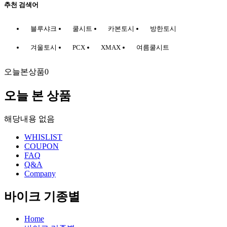
추천 검색어
블루샤크
쿨시트
카본토시
방한토시
겨울토시
PCX
XMAX
여름쿨시트
오늘본상품
0
오늘 본 상품
해당내용 없음
WHISLIST
COUPON
FAQ
Q&A
Company
바이크 기종별
Home