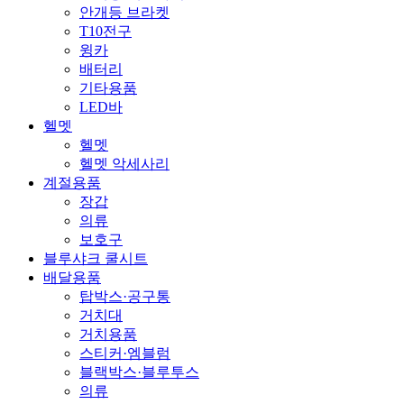
안개등 브라켓
T10전구
윙카
배터리
기타용품
LED바
헬멧
헬멧
헬멧 악세사리
계절용품
장갑
의류
보호구
블루샤크 쿨시트
배달용품
탑박스·공구통
거치대
거치용품
스티커·엠블럼
블랙박스·블루투스
의류