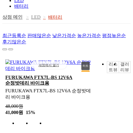
LED
배터리
상점 메인
LED
배터리
최근등록순
판매많은순
낮은가격순
높은가격순
평점높은순
후기많은순
리스
갤러
새창에서 열기
히트
트뷰
리뷰
추천
FURUKAWA FTX7L-BS 12V6A
순정밧데리 바이크용
신상
FURUKAWA FTX7L-BS 12V6A 순정밧데
인기
리 바이크용
48,000
원
41,000원
15%