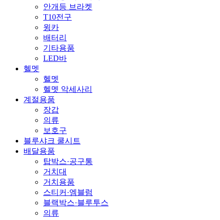
안개등 브라켓
T10전구
윙카
배터리
기타용품
LED바
헬멧
헬멧
헬멧 악세사리
계절용품
장갑
의류
보호구
블루샤크 쿨시트
배달용품
탑박스·공구통
거치대
거치용품
스티커·엠블럼
블랙박스·블루투스
의류