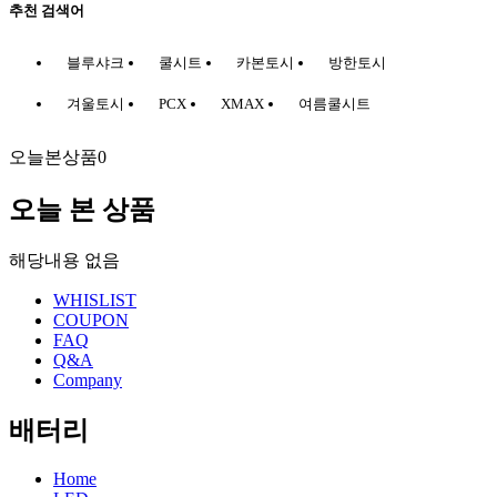
추천 검색어
블루샤크
쿨시트
카본토시
방한토시
겨울토시
PCX
XMAX
여름쿨시트
오늘본상품
0
오늘 본 상품
해당내용 없음
WHISLIST
COUPON
FAQ
Q&A
Company
배터리
Home