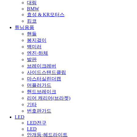
대림
BMW
효성 & KR모터스
킴코
튜닝용품
핸들
봉지걸이
백미러
엔진·하체
발판
브레이크레버
사이드스탠드클립
마스터실린더캡
머플러가드
핸드브레이크
리어 캐리어(브라켓)
기타
번호판가드
LED
LED전구
LED
안개등·헤드라이트