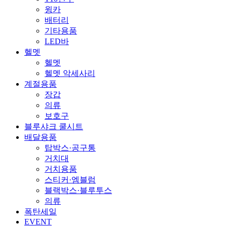
윙카
배터리
기타용품
LED바
헬멧
헬멧
헬멧 악세사리
계절용품
장갑
의류
보호구
블루샤크 쿨시트
배달용품
탑박스·공구통
거치대
거치용품
스티커·엠블럼
블랙박스·블루투스
의류
폭탄세일
EVENT