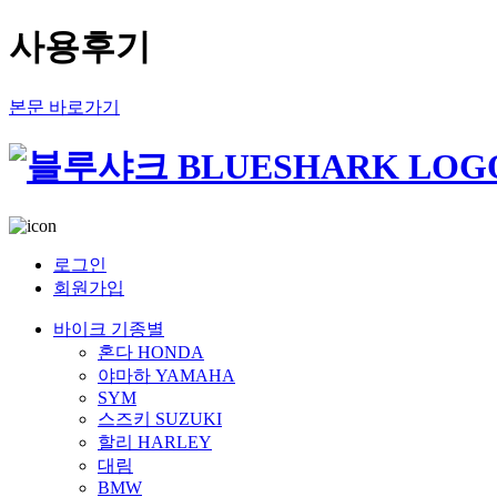
사용후기
본문 바로가기
로그인
회원가입
바이크 기종별
혼다 HONDA
야마하 YAMAHA
SYM
스즈키 SUZUKI
할리 HARLEY
대림
BMW