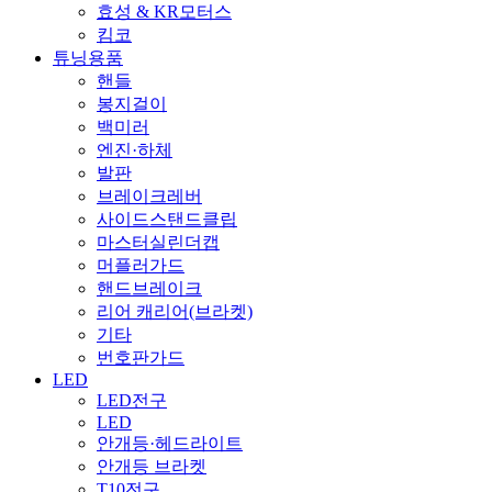
효성 & KR모터스
킴코
튜닝용품
핸들
봉지걸이
백미러
엔진·하체
발판
브레이크레버
사이드스탠드클립
마스터실린더캡
머플러가드
핸드브레이크
리어 캐리어(브라켓)
기타
번호판가드
LED
LED전구
LED
안개등·헤드라이트
안개등 브라켓
T10전구